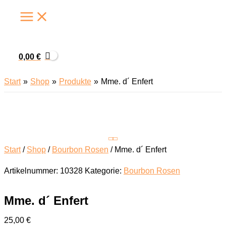
Zum
Inhalt
springen
0,00
€
Start
Shop
Produkte
Mme. d´ Enfert
Start
/
Shop
/
Bourbon Rosen
/ Mme. d´ Enfert
Artikelnummer:
10328
Kategorie:
Bourbon Rosen
Mme. d´ Enfert
25,00
€