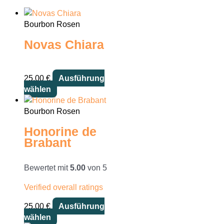
Bourbon Rosen
Novas Chiara
25,00
€
Ausführung
Dieses
wählen
Produkt
weist
Bourbon Rosen
mehrere
Honorine de
Varianten
Brabant
auf.
Die
Optionen
Bewertet mit
5.00
von 5
können
Verified overall ratings
auf
der
25,00
€
Ausführung
Produktseite
Dieses
wählen
gewählt