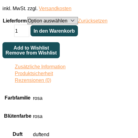
inkl. MwSt.
zzgl.
Versandkosten
Lieferform
Zurücksetzen
Mme.
In den Warenkorb
d
´
Add to Wishlist
Enfert
Remove from Wishlist
Menge
Zusätzliche Information
Produktsicherheit
Rezensionen (0)
Farbfamilie
rosa
Blütenfarbe
rosa
Duft
duftend