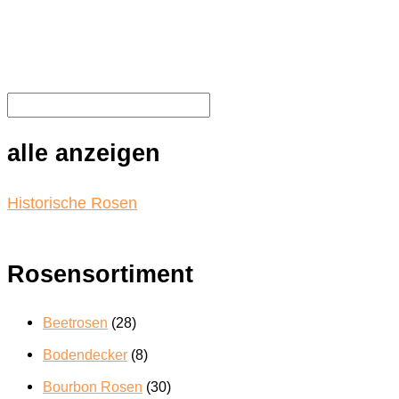
der
Produktseite
gewählt
werden
alle anzeigen
Historische Rosen
Rosensortiment
Beetrosen
(28)
Bodendecker
(8)
Bourbon Rosen
(30)