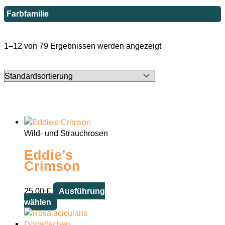
Farbfamilie
1–12 von 79 Ergebnissen werden angezeigt
Wild- und Strauchrosen
Eddie’s
Crimson
25,00
€
Ausführung
Dieses
wählen
Produkt
weist