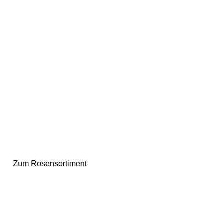
Tradition und Schönheit
BdB Baumschule Schütt
Ihr Spezialist für Historische
Rosen
Zum Rosensortiment