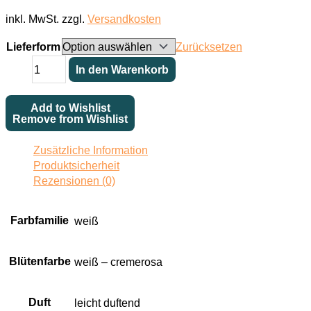
inkl. MwSt.
zzgl.
Versandkosten
Lieferform
Zurücksetzen
Mlle.
In den Warenkorb
Blanche
Lafitte
Add to Wishlist
Menge
Remove from Wishlist
Zusätzliche Information
Produktsicherheit
Rezensionen (0)
Farbfamilie
weiß
Blütenfarbe
weiß – cremerosa
Duft
leicht duftend