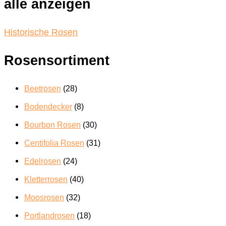
alle anzeigen
auf
der
Produktseite
Historische Rosen
gewählt
werden
Rosensortiment
Beetrosen
(28)
Bodendecker
(8)
Bourbon Rosen
(30)
Centifolia Rosen
(31)
Edelrosen
(24)
Kletterrosen
(40)
Moosrosen
(32)
Portlandrosen
(18)