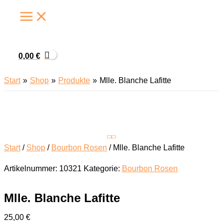
Zum
Inhalt
springen
0,00
€
Start
Shop
Produkte
Mlle. Blanche Lafitte
Start
/
Shop
/
Bourbon Rosen
/ Mlle. Blanche Lafitte
Artikelnummer:
10321
Kategorie:
Bourbon Rosen
Mlle. Blanche Lafitte
25,00
€