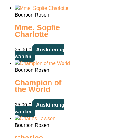
Bourbon Rosen
Mme. Sopfie
Charlotte
25,00
€
Ausführung
Dieses
wählen
Produkt
weist
Bourbon Rosen
mehrere
Champion of
Varianten
the World
auf.
Die
Optionen
25,00
€
Ausführung
können
Dieses
wählen
auf
Produkt
der
weist
Bourbon Rosen
Produktseite
mehrere
gewählt