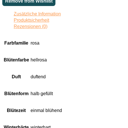
Remove from Wishlist
Zusätzliche Information
Produktsicherheit
Rezensionen (0)
Farbfamilie
rosa
Blütenfarbe
hellrosa
Duft
duftend
Blütenform
halb gefüllt
Blütezeit
einmal blühend
Winterhärte
winterhart