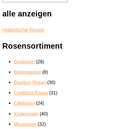
Optionen
können
alle anzeigen
auf
der
Produktseite
Historische Rosen
gewählt
werden
Rosensortiment
Beetrosen
(28)
Bodendecker
(8)
Bourbon Rosen
(30)
Centifolia Rosen
(31)
Edelrosen
(24)
Kletterrosen
(40)
Moosrosen
(32)