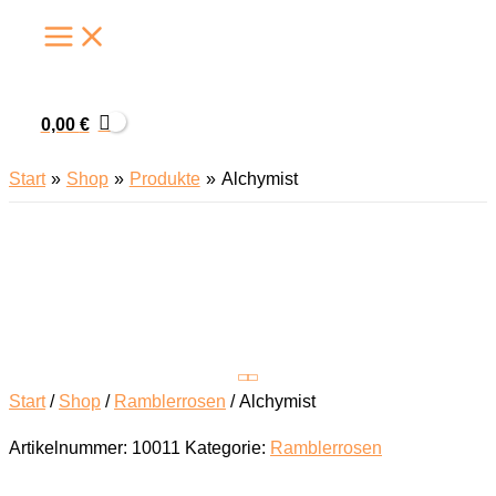
Zum
Inhalt
springen
0,00
€
Start
Shop
Produkte
Alchymist
Start
/
Shop
/
Ramblerrosen
/ Alchymist
Artikelnummer:
10011
Kategorie:
Ramblerrosen