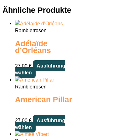
Ähnliche Produkte
Ramblerrosen
Adélaïde
d’Orléans
27,00
€
Ausführung
Dieses
wählen
Produkt
weist
Ramblerrosen
mehrere
American Pillar
Varianten
auf.
Die
27,00
€
Ausführung
Optionen
Dieses
wählen
können
Produkt
auf