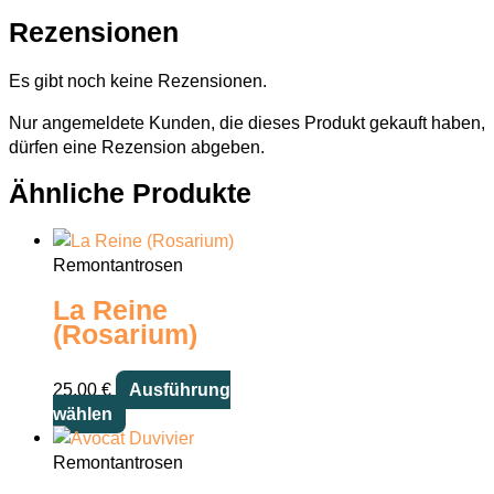
Rezensionen
Es gibt noch keine Rezensionen.
Nur angemeldete Kunden, die dieses Produkt gekauft haben,
dürfen eine Rezension abgeben.
Ähnliche Produkte
Remontantrosen
La Reine
(Rosarium)
25,00
€
Ausführung
Dieses
wählen
Produkt
weist
Remontantrosen
mehrere