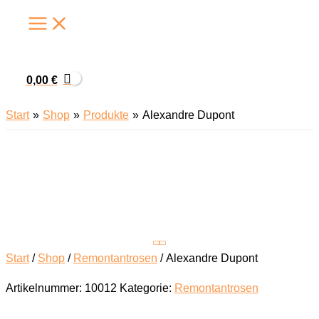
Zum
Inhalt
springen
0,00
€
Start
Shop
Produkte
Alexandre Dupont
Start
/
Shop
/
Remontantrosen
/ Alexandre Dupont
Artikelnummer:
10012
Kategorie:
Remontantrosen