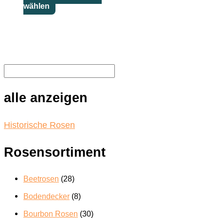
Dieses
wählen
können
Produkt
auf
weist
der
mehrere
Produktseite
Varianten
gewählt
auf.
werden
Die
Optionen
können
alle anzeigen
auf
der
Produktseite
Historische Rosen
gewählt
werden
Rosensortiment
Beetrosen
(28)
Bodendecker
(8)
Bourbon Rosen
(30)