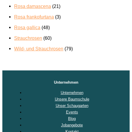
Rosa damascena
(21)
Rosa frankofurtana
(3)
Rosa gallica
(48)
Strauchrosen
(60)
Wild- und Strauchrosen
(79)
Unternehmen
Unternehmen
Unsere Baumschule
Unser Schaugarten
Events
Blog
Jobangebote
Kontakt