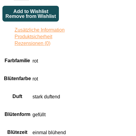
Centifolia
Add to Wishlist
(Meldorf)
Remove from Wishlist
Menge
Zusätzliche Information
Produktsicherheit
Rezensionen (0)
Farbfamilie
rot
Blütenfarbe
rot
Duft
stark duftend
Blütenform
gefüllt
Blütezeit
einmal blühend