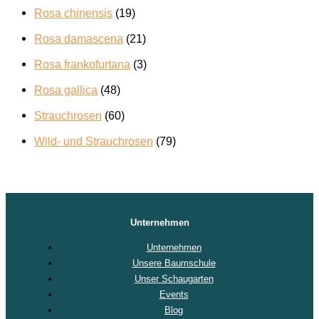
Rosa chinensis
(19)
Rosa damascena
(21)
Rosa frankofurtana
(3)
Rosa gallica
(48)
Strauchrosen
(60)
Wild- und Strauchrosen
(79)
Unternehmen
Unternehmen
Unsere Baumschule
Unser Schaugarten
Events
Blog