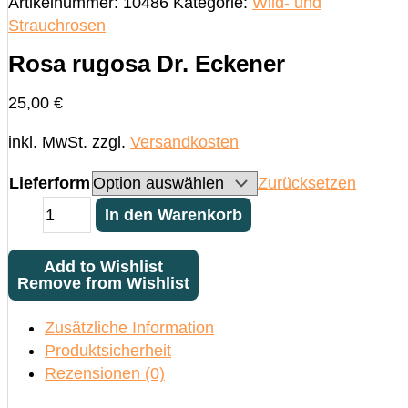
Artikelnummer:
10486
Kategorie:
Wild- und
Strauchrosen
Rosa rugosa Dr. Eckener
25,00
€
inkl. MwSt.
zzgl.
Versandkosten
Lieferform
Zurücksetzen
Rosa
In den Warenkorb
rugosa
Dr.
Add to Wishlist
Eckener
Remove from Wishlist
Menge
Zusätzliche Information
Produktsicherheit
Rezensionen (0)