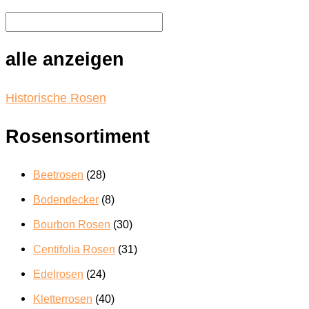
auf.
Die
Optionen
können
alle anzeigen
auf
der
Produktseite
Historische Rosen
gewählt
werden
Rosensortiment
Beetrosen
(28)
Bodendecker
(8)
Bourbon Rosen
(30)
Centifolia Rosen
(31)
Edelrosen
(24)
Kletterrosen
(40)