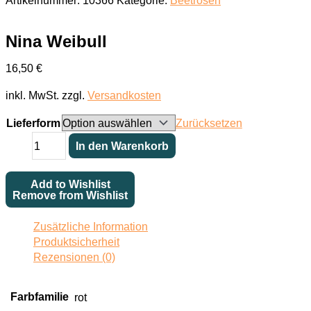
Artikelnummer:
10366
Kategorie:
Beetrosen
Nina Weibull
16,50
€
inkl. MwSt.
zzgl.
Versandkosten
Lieferform
Zurücksetzen
Nina
In den Warenkorb
Weibull
Menge
Add to Wishlist
Remove from Wishlist
Zusätzliche Information
Produktsicherheit
Rezensionen (0)
Farbfamilie
rot