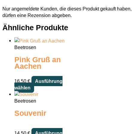
Nur angemeldete Kunden, die dieses Produkt gekauft haben,
dürfen eine Rezension abgeben.
Ähnliche Produkte
Beetrosen
Pink Gruß an
Aachen
16,50
€
Ausführung
Dieses
wählen
Produkt
weist
Beetrosen
mehrere
Souvenir
Varianten
auf.
Die
14,50
€
Ausführung
Optionen