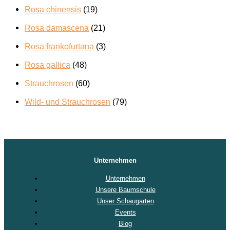
Rosa chinensis
(19)
Rosa damascena
(21)
Rosa frankofurtana
(3)
Rosa gallica
(48)
Strauchrosen
(60)
Wild- und Strauchrosen
(79)
Unternehmen
Unternehmen
Unsere Baumschule
Unser Schaugarten
Events
Blog