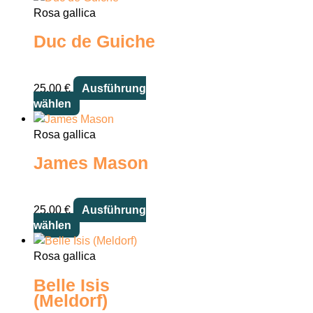
Rosa gallica
Duc de Guiche
25,00
€
Ausführung
Dieses
wählen
Produkt
weist
Rosa gallica
mehrere
James Mason
Varianten
auf.
Die
25,00
€
Ausführung
Optionen
Dieses
wählen
können
Produkt
auf
weist
Rosa gallica
der
mehrere
Produktseite
Belle Isis
Varianten
gewählt
(Meldorf)
auf.
werden