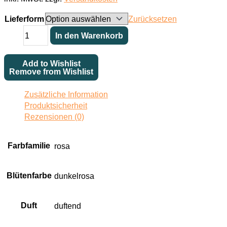
Lieferform
Zurücksetzen
La
In den Warenkorb
Plus
Belle
Add to Wishlist
des
Remove from Wishlist
Ponctuées
Menge
Zusätzliche Information
Produktsicherheit
Rezensionen (0)
Farbfamilie
rosa
Blütenfarbe
dunkelrosa
Duft
duftend