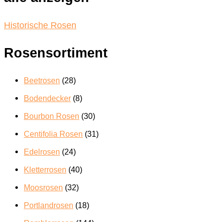
auf
der
Produktseite
Historische Rosen
gewählt
werden
Rosensortiment
Beetrosen
(28)
Bodendecker
(8)
Bourbon Rosen
(30)
Centifolia Rosen
(31)
Edelrosen
(24)
Kletterrosen
(40)
Moosrosen
(32)
Portlandrosen
(18)