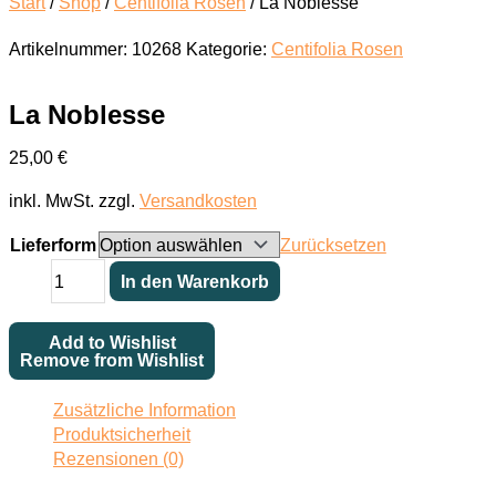
Start
/
Shop
/
Centifolia Rosen
/ La Noblesse
Artikelnummer:
10268
Kategorie:
Centifolia Rosen
La Noblesse
25,00
€
inkl. MwSt.
zzgl.
Versandkosten
Lieferform
Zurücksetzen
La
In den Warenkorb
Noblesse
Menge
Add to Wishlist
Remove from Wishlist
Zusätzliche Information
Produktsicherheit
Rezensionen (0)