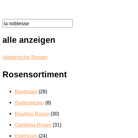
mehrere
Produktseite
Varianten
gewählt
auf.
werden
Die
Optionen
können
alle anzeigen
auf
der
Produktseite
Historische Rosen
gewählt
werden
Rosensortiment
Beetrosen
(28)
Bodendecker
(8)
Bourbon Rosen
(30)
Centifolia Rosen
(31)
Edelrosen
(24)