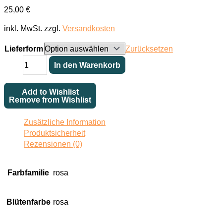
25,00
€
inkl. MwSt.
zzgl.
Versandkosten
Lieferform
Zurücksetzen
Empress
In den Warenkorb
of
China
Add to Wishlist
Menge
Remove from Wishlist
Zusätzliche Information
Produktsicherheit
Rezensionen (0)
Farbfamilie
rosa
Blütenfarbe
rosa