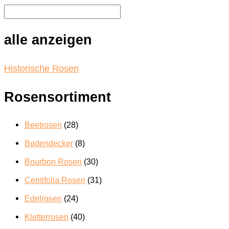
Die
Optionen
können
alle anzeigen
auf
der
Produktseite
Historische Rosen
gewählt
werden
Rosensortiment
Beetrosen
(28)
Bodendecker
(8)
Bourbon Rosen
(30)
Centifolia Rosen
(31)
Edelrosen
(24)
Kletterrosen
(40)