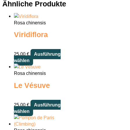
Ähnliche Produkte
Rosa chinensis
Viridiflora
25,00
€
Ausführung
Dieses
wählen
Produkt
weist
Rosa chinensis
mehrere
Le Vésuve
Varianten
auf.
Die
25,00
€
Ausführung
Optionen
Dieses
wählen
können
Produkt
auf
weist
der
mehrere